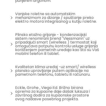
punjenim argonom.
Vanjske roletne sa automatskim
mehanizmom za dizanje / spuštanje preko
elektro motora integrisanog u kutiju roletne.
Plinsko etažno grijanje - kondenzacijski
sistem renomirani brend "Viessmann" uz
pripadajući smart (wirelless ) termostat koji
omogućava potpunu kontrolu usluge grijanja
korištenjem pametnih uređaja kao što su Vaš
mobilni telefon ili tablet.
Kvalitetan klima uređaj -uz smart/ wirelless
plansko upravljanje putem aplikacije na
pametnom telefonu, tabletu ili računaru.
Eckle, Grohe , Viega itd. Brižno birana
oprema za kupaone daje dašak luksuza i
završnog dodira za kupaonske prostore
ovog nadasve posebnog projekta.