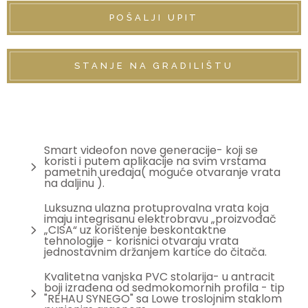
POŠALJI UPIT
STANJE NA GRADILIŠTU
Smart videofon nove generacije- koji se
koristi i putem aplikacije na svim vrstama
pametnih uređaja( moguće otvaranje vrata
na daljinu ).
Luksuzna ulazna protuprovalna vrata koja
imaju integrisanu elektrobravu „proizvođač
„CISA“ uz korištenje beskontaktne
tehnologije - korisnici otvaraju vrata
jednostavnim držanjem kartice do čitača.
Kvalitetna vanjska PVC stolarija- u antracit
boji izrađena od sedmokomornih profila - tip
"REHAU SYNEGO" sa Lowe troslojnim staklom