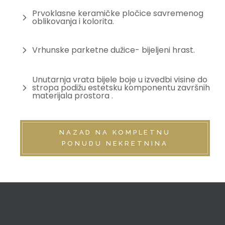
Prvoklasne keramičke pločice savremenog
oblikovanja i kolorita.
Vrhunske parketne dužice- bijeljeni hrast.
Unutarnja vrata bijele boje u izvedbi visine do
stropa podižu estetsku komponentu završnih
materijala prostora .
NAZAD NA KOMPLETNU
PONUDU NEKRETNINA