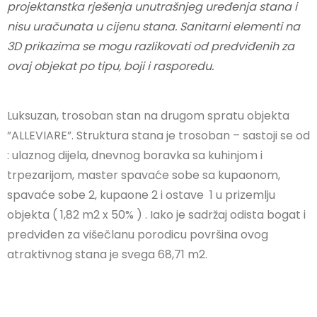
projektanstka rješenja unutrašnjeg uređenja stana i
nisu uračunata u cijenu stana. Sanitarni elementi na
3D prikazima se mogu razlikovati od predviđenih za
ovaj objekat po tipu, boji i rasporedu.
Luksuzan, trosoban stan na drugom spratu objekta
”ALLEVIARE”. Struktura stana je trosoban – sastoji se od
: ulaznog dijela, dnevnog boravka sa kuhinjom i
trpezarijom, master spavaće sobe sa kupaonom,
spavaće sobe 2, kupaone 2 i ostave 1 u prizemlju
objekta ( 1,82 m2 x 50% ) . Iako je sadržaj odista bogat i
predviđen za višečlanu porodicu površina ovog
atraktivnog stana je svega 68,71 m2.