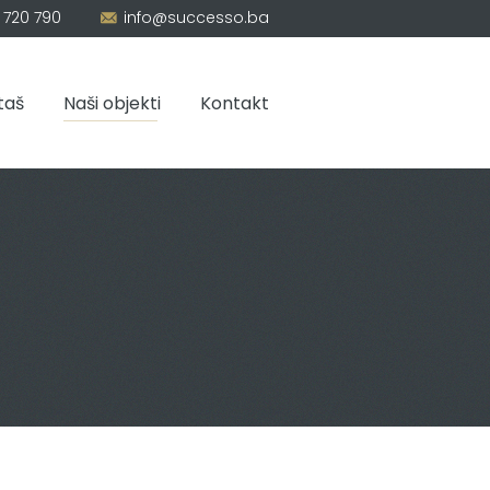
 720 790
info@successo.ba
taš
Naši objekti
Kontakt