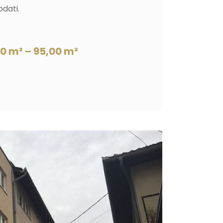
odati.
 m² – 95,00 m²