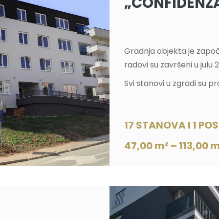
„CONFIDENZA
Gradnja objekta je zapo
radovi su završeni u julu 
Svi stanovi u zgradi su pr
17 STANOVA I 1 P
47,00 m² – 113,00 