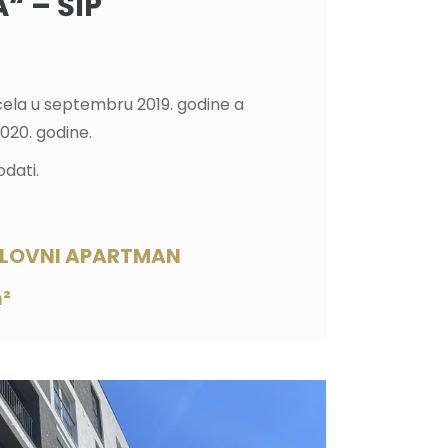
“ – ŠIP
čela u septembru 2019. godine a
2020. godine.
odati.
OSLOVNI APARTMAN
m²