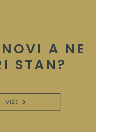
 NOVI A NE
RI STAN?
VIŠE