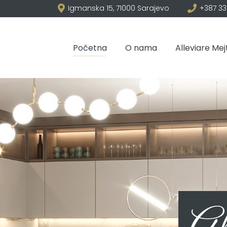
Igmanska 15, 71000 Sarajevo
+387 33
Početna
O nama
Alleviare Mej