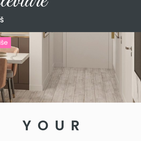
eviare
Š
iše
G YOUR