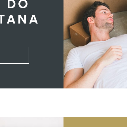
I DO
STANA