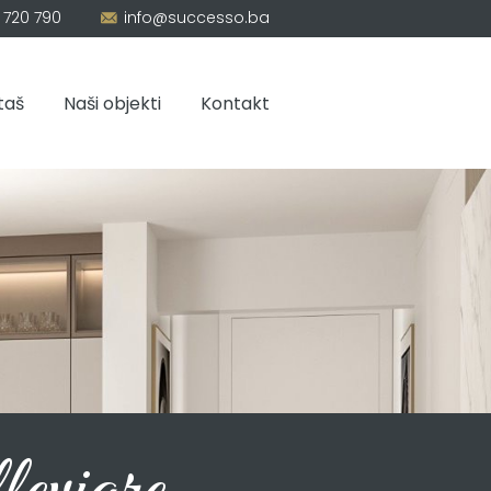
 720 790
info@successo.ba
taš
Naši objekti
Kontakt