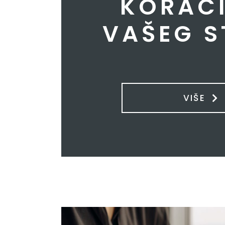
KORAC
VAŠEG 
VIŠE