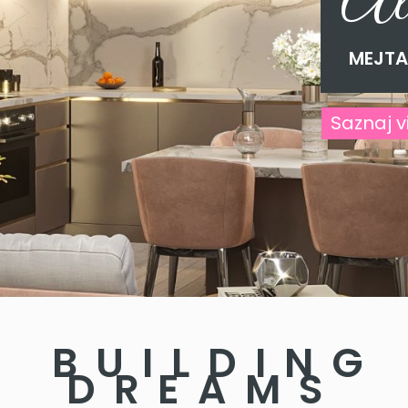
All
MEJTA
Saznaj v
 BUILDIN
DREAMS