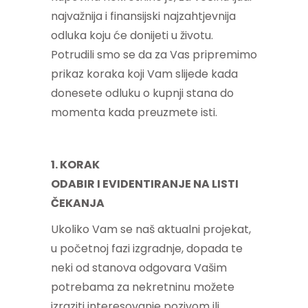
najvažnija i finansijski najzahtjevnija
odluka koju će donijeti u životu.
Potrudili smo se da za Vas pripremimo
prikaz koraka koji Vam slijede kada
donesete odluku o kupnji stana do
momenta kada preuzmete isti.
1. KORAK
ODABIR I EVIDENTIRANJE NA LISTI
ČEKANJA
Ukoliko Vam se naš aktualni projekat,
u početnoj fazi izgradnje, dopada te
neki od stanova odgovara Vašim
potrebama za nekretninu možete
izraziti interesovanje pozivom ili