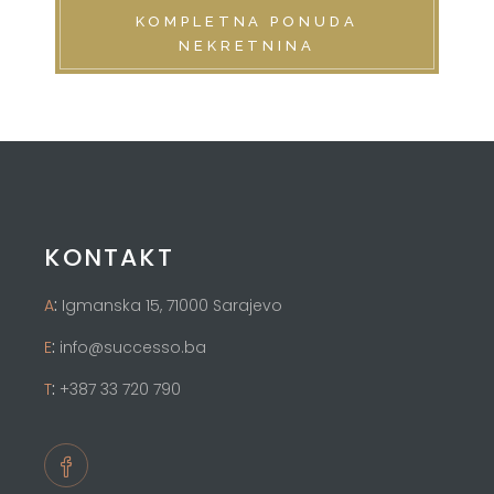
KOMPLETNA PONUDA
NEKRETNINA
KONTAKT
:
A
Igmanska 15, 71000 Sarajevo
:
E
info@successo.ba
:
T
+387 33 720 790