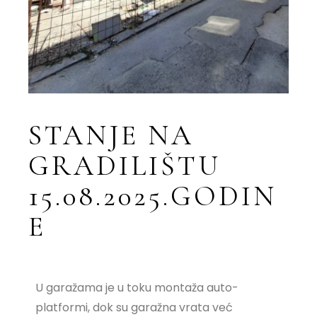
STANJE NA
GRADILIŠTU
15.08.2025.GODIN
E
U garažama je u toku montaža auto-
platformi, dok su garažna vrata već