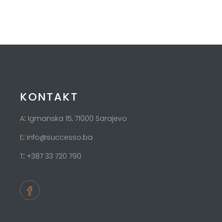
KONTAKT
:
A
Igmanska 15, 71000 Sarajevo
:
E
info@successo.ba
:
T
+387 33 720 790