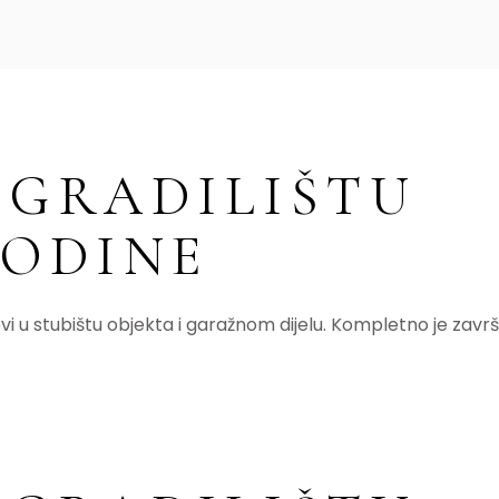
 GRADILIŠTU
.GODINE
vi u stubištu objekta i garažnom dijelu. Kompletno je završ