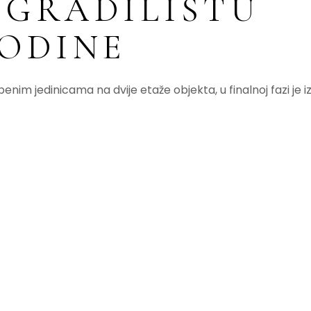
 GRADILIŠTU
.GODINE
enim jedinicama na dvije etaže objekta, u finalnoj fazi je