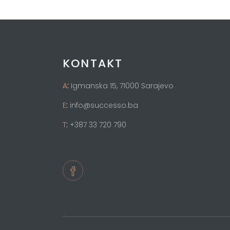
KONTAKT
:
A
Igmanska 15, 71000 Sarajevo
:
E
info@successo.ba
:
T
+387 33 720 790