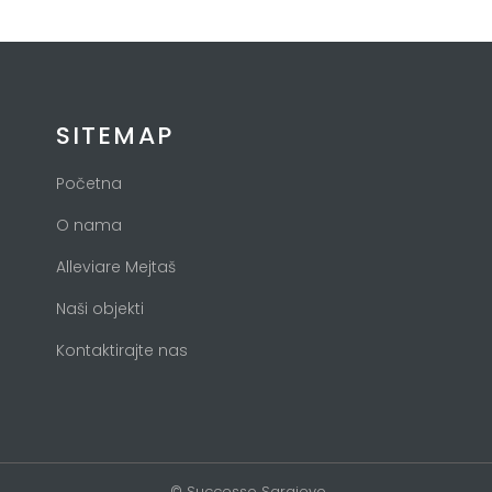
SITEMAP
Početna
O nama
Alleviare Mejtaš
Naši objekti
Kontaktirajte nas
© Successo Sarajevo