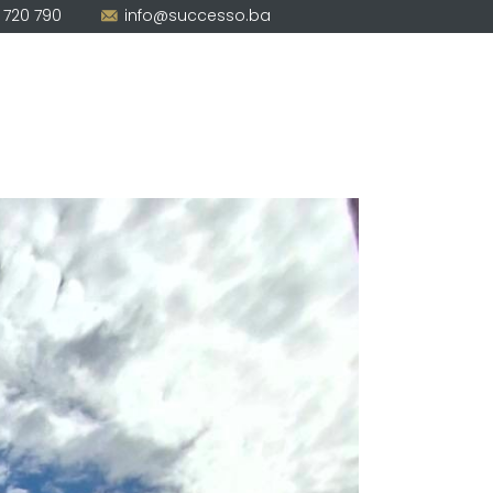
 720 790
info@successo.ba