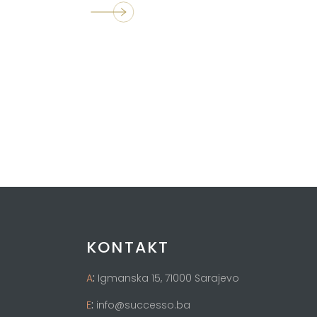
KONTAKT
:
A
Igmanska 15, 71000 Sarajevo
:
E
info@successo.ba